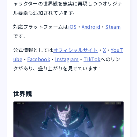
ャラクターの世界観を忠実に再現しつつオリジナ
ル要素も追加されています。
対応プラットフォームは
iOS
・
Android
・
Steam
です。
公式情報としては
オフィシャルサイト
・
X
・
YouT
ube
・
Facebook
・
Instagram
・
TikTok
へのリン
クがあり、盛り上がりを見せています！
世界観